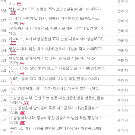
689
관리자
06...
북한 사망자 33% 심혈관·25% 감염성질환(데일리메디5/22)
688
관리자
北, 세계 금연의 날 행사...담배세·가격인상 검토(통일뉴스
687
관리자
05/30)
"평양과기대 의과대 성공, 주민 의료 혜택 여부에 달려"(미국
686
관리자
의소...
카리타스, 북에 태양열온실 37채 건설(자유아시아방송05/23)
685
관리자
평양과기대, 북한 최초 4년제 간호대 개설(미국의소리05/22)
684
관리자
유럽연합, 올해 대북 사업에 675만 유로 지원(미국의소리
683
관리자
05/22)
北, 드레스덴 선언 후 南 인도적 지원품 잇달아 거부(연합뉴스
682
관리자
5/21)
스웨덴, 올해 대북 지원사업에 58억원 책정(연합뉴스5/21)
681
관리자
<5·24 대북제재 4년…"민간 지원사업 대부분 포기">(연합...
680
관리자
北 김정은 부부, 군인 치료 전문 대성산종합병원 방문(연합뉴
679
관리자
스05/19)
北, 간장질환과 당뇨병에 특효 나노금주사 개발(통일뉴스
678
관리자
05/16)
北 평양의학대학, 중파이용한 간암치료 방법 확립(통일뉴스
677
관리자
05/13)
“북한 5살 미만 사망률 천명당 53명”(자유아시아방송05/08)
676
관리자