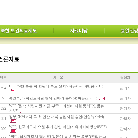
CFK “9월 중순 북 병원에 수도 설치”(자유아시아방송 7/31)
694
관리자
693
통일부, 대북인도지원 협의 잇따라 불허(평화뉴스 7/31)
관리자
WFP "對北 식량지원 자금 부족…여성에 지원 못해"(연합뉴
692
관리자
스6/5)
정부, 5·24조치 후 첫 민간 대북 농업지원 승인(연합뉴스6/4)
691
관리자
WFP, 한국어구사 요원 추가 평양 파견(자유아시아방송06/03)
690
관리자
"북한, 납치재조사 협상 때 일본에 쌀·의약품 요구"(연합뉴스