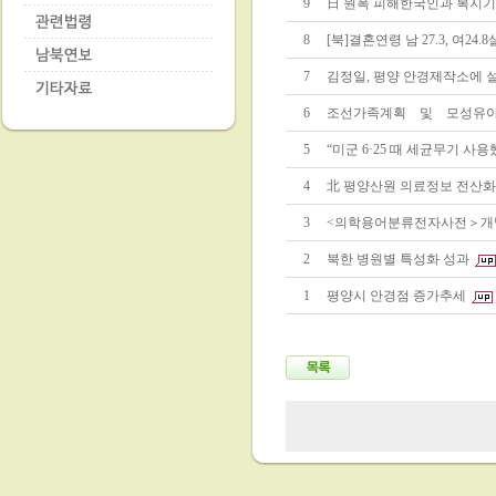
9
日 원폭 피해한국인과 복지기
8
[북]결혼연령 남 27.3, 여24.8
7
김정일, 평양 안경제작소에 
6
조선가족계획 및 모성유
5
“미군 6·25 때 세균무기 사용
4
北 평양산원 의료정보 전산화
3
<의학용어분류전자사전＞개
2
북한 병원별 특성화 성과
1
평양시 안경점 증가추세