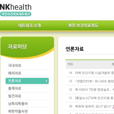
14
대북 민간지원 시설개발로 
13
<연합인터뷰> 유니세프 평
12
북 어린이 7만명 영양실조…지
11
[통일뉴스]"대북 민간지원 
10
북한에 장애우, 있나? 없나?