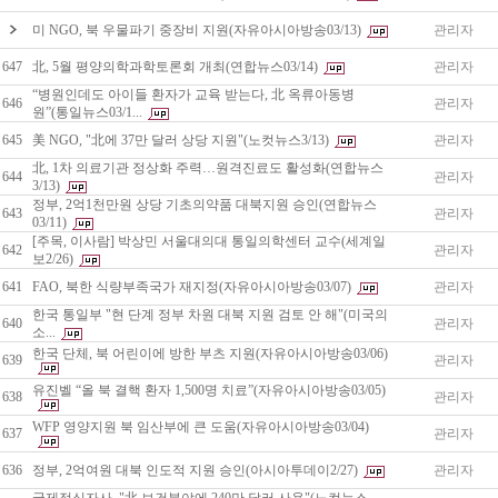
미 NGO, 북 우물파기 중장비 지원(자유아시아방송03/13)
관리자
647
北, 5월 평양의학과학토론회 개최(연합뉴스03/14)
관리자
“병원인데도 아이들 환자가 교육 받는다, 北 옥류아동병
646
관리자
원”(통일뉴스03/1...
645
美 NGO, "北에 37만 달러 상당 지원"(노컷뉴스3/13)
관리자
北, 1차 의료기관 정상화 주력…원격진료도 활성화(연합뉴스
644
관리자
3/13)
정부, 2억1천만원 상당 기초의약품 대북지원 승인(연합뉴스
643
관리자
03/11)
[주목, 이사람] 박상민 서울대의대 통일의학센터 교수(세계일
642
관리자
보2/26)
641
FAO, 북한 식량부족국가 재지정(자유아시아방송03/07)
관리자
한국 통일부 "현 단계 정부 차원 대북 지원 검토 안 해"(미국의
640
관리자
소...
한국 단체, 북 어린이에 방한 부츠 지원(자유아시아방송03/06)
639
관리자
유진벨 “올 북 결핵 환자 1,500명 치료”(자유아시아방송03/05)
638
관리자
WFP 영양지원 북 임산부에 큰 도움(자유아시아방송03/04)
637
관리자
636
정부, 2억여원 대북 인도적 지원 승인(아시아투데이2/27)
관리자