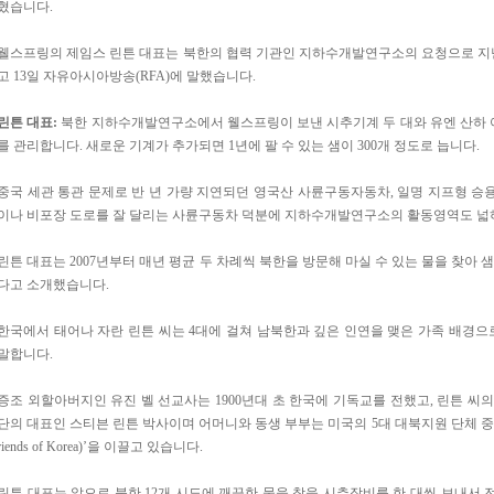
혔습니다.
웰스프링의 제임스 린튼 대표는 북한의 협력 기관인 지하수개발연구소의 요청으로 지난
고 13일 자유아시아방송(RFA)에 말했습니다.
린튼 대표
:
북한 지하수개발연구소에서 웰스프링이 보낸 시추기계 두 대와 유엔 산하 아동
를 관리합니다. 새로운 기계가 추가되면 1년에 팔 수 있는 샘이 300개 정도로 늡니다.
중국 세관 통관 문제로 반 년 가량 지연되던 영국산 사륜구동자동차, 일명 지프형 승
이나 비포장 도로를 잘 달리는 사륜구동차 덕분에 지하수개발연구소의 활동영역도 넓
린튼 대표는 2007년부터 매년 평균 두 차례씩 북한을 방문해 마실 수 있는 물을 찾아 
다고 소개했습니다.
한국에서 태어나 자란 린튼 씨는 4대에 걸쳐 남북한과 깊은 인연을 맺은 가족 배경
말합니다.
증조 외할아버지인 유진 벨 선교사는 1900년대 초 한국에 기독교를 전했고, 린튼 씨
단의 대표인 스티븐 린튼 박사이며 어머니와 동생 부부는 미국의 5대 대북지원 단체 중 하나인
riends of Korea)’을 이끌고 있습니다.
린튼 대표는 앞으로 북한 12개 시도에 깨끗한 물을 찾을 시추장비를 한 대씩 보내서 전