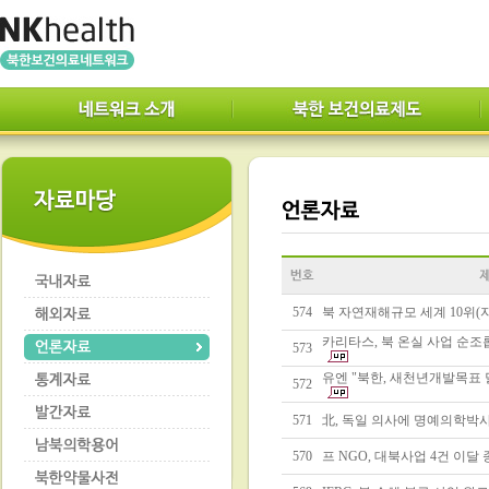
574
북 자연재해규모 세계 10위(자
카리타스, 북 온실 사업 순조
573
유엔 "북한, 새천년개발목표 달
572
571
北, 독일 의사에 명예의학박사
570
프 NGO, 대북사업 4건 이달