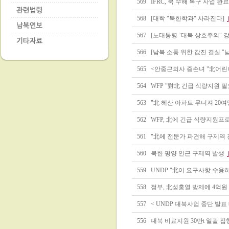
569
IFRC, 북 수해 복구 사업 완
568
[대학 "북한학과" 사라진다]
567
[노대통령 `대북 상호주의" 강
566
[남북 소통 위한 값진 결실 
565
<안중근의사 증손녀 "北어린
564
WFP "對北 긴급 식량지원 필
563
"北 혜산 아파트 무너져 20여
562
WFP, 北에 긴급 식량지원프
561
"北에 전문가 파견해 구제역 진
560
북한 평양 인근 구제역 발생
559
UNDP "北이 요구사항 수용
558
정부, 北성홍열 방제에 4억
557
< UNDP 대북사업 중단 발표
556
대북 비료지원 30만t 일괄 집