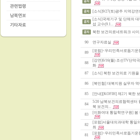
[소식]9/27(토)광주 지역강
[소식]국제기구 및 단체의 대
섭 교수(9.1...
북한 보건의료네트워크 사이
90
연구자료실
[포럼]<우리민족서로돕기운동
89
[강연]6/16(월) 조선TV단
88
화
87
[소식] 북한 보건의료 기원을 
86
[북민협] 대북지원 실무자 
85
[안내][KOFIH] 제2기 북
5/20 남북보건의료협력센터
84
북 보건의...
[이화여대 통일학연구원] 봄
83
[포럼]서울대의과대학 통일의
82
최
[포럼]<우리민족서로돕기운동
81