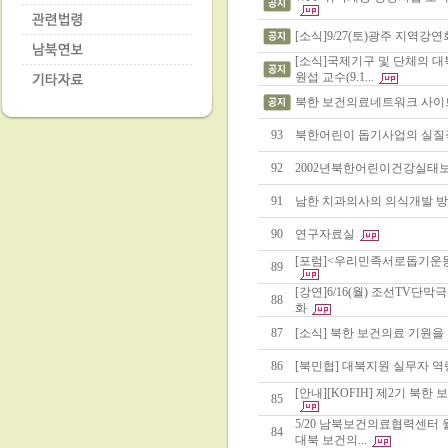
[소식]9/27(토)광주 지역강연
[소식]국제기구 및 단체의 대
원섭 교수(9.1...
북한 보건의료네트워크 사이
93
북한어린이 돕기사업의 실질적
92
2002년북한어린이건강실태
91
남한 치과의사의 의식개발 
90
연구자료실
[포럼]<우리민족서로돕기운동
89
[강연]6/16(월) 조선TV단
88
화
87
[소식] 북한 보건의료 기원을 찾
86
[북민협] 대북지원 실무자 
[안내][KOFIH] 제2기 북
85
5/20 남북보건의료협력센터
84
대북 보건의...