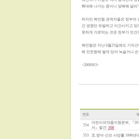
확대해 나가는 중이니 양해해 달라"
하지만 북민협 관계자들은 정부의 
간 경쟁만 유발하고 이간시키고 있
못하게 가로막는 것은 정부가 민간
북민협은 지난 6월25일에도 기자간
해 인천항에 쌓여 있어 녹슬거나 손
<2009/8/3>
어린이의약품지원본부, 『201
554
서』발간
553
北 영아·산모 사망률 1990