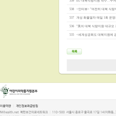
539
EU 대북식량지원 착수…中서
538
<인터뷰> "여전히 대북 식량
537
개성 화물열차 매일 1회 운
536
"美의 대북 식량지원 대규모 가
535
<세계성공회도 대북지원에 