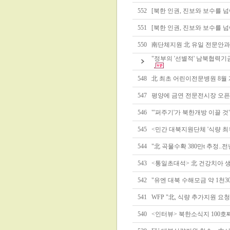
552
[북한 인권, 진보와 보수를 넘
551
[북한 인권, 진보와 보수를 넘
550
南단체지원 北 유일 전문안과
"정부의 '선별적' 남북협력기
548
北 최초 어린이전문병원 8월
547
평양에 금연 전문전시장 오픈
546
"'퍼주기'가 북한개방 이끌 
545
<민간 대북지원단체 '식량 최
544
"北 곡물수확 380만t 추정..전년
543
<통일초대석> 北 건강치아
542
"유엔 대북 수해모금 약 1천30
541
WFP "北, 식량 추가지원 요청"
540
<인터뷰> 북한소식지 100호