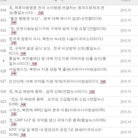
北, 옥류아동병원·전국 소아병원 연결하는 원격의료체계 완
634
관리자
성(통일뉴스02/...
"좋은 행동엔 보상"…정부 대북 메시지 담겼나(연합02/24)
633
관리자
"北, 유엔식량농업기구에 구제역 방역 지원 요청"(연합02/26)
632
관리자
한국계 쌍둥이 의사, 북한서 녹내장 시술(미국의소리02/21)
631
관리자
北, 구제역 발생 공식 보도...전국 비상방역 선포(통일뉴스
630
관리자
02/23)
통일부, 유진벨재단 등 대북 인도지원 10억여원 반출 승인(통
관리자
일뉴스02/21)
아일랜드인, 북한서 지원 경험 책 출판(자유아시아방송02/18)
628
관리자
627
민간단체, 대북 의약품 지원 재개(자유아시아방송02/11)
관리자
626
北, 독감 예방에 총력…검역 강화(연합뉴스02/11)
관리자
<北도 AI 예방에 총력…보건성 긴급협의회 소집>(연합뉴스
625
관리자
02/08)
스위스, 북한에 400만 달러 분유 지원(자유아시아방송02/06)
624
관리자
北, GMP·GLP 등 의약품 생산 국제기준 총족(통일뉴스02/06)
623
관리자
WFP, 이달 말 북한 내 영양과자 공장 5곳 폐쇄(미국의소리
622
관리자
02/06)