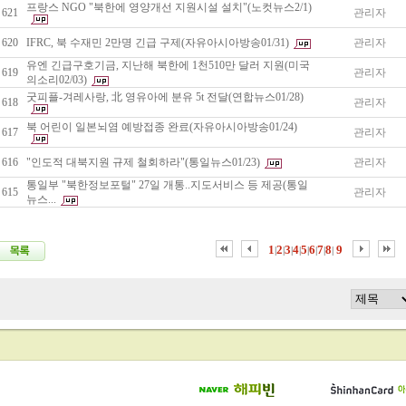
프랑스 NGO "북한에 영양개선 지원시설 설치"(노컷뉴스2/1)
621
관리자
620
IFRC, 북 수재민 2만명 긴급 구제(자유아시아방송01/31)
관리자
유엔 긴급구호기금, 지난해 북한에 1천510만 달러 지원(미국
619
관리자
의소리02/03)
굿피플-겨레사랑, 北 영유아에 분유 5t 전달(연합뉴스01/28)
618
관리자
북 어린이 일본뇌염 예방접종 완료(자유아시아방송01/24)
617
관리자
616
"인도적 대북지원 규제 철회하라"(통일뉴스01/23)
관리자
통일부 "북한정보포털" 27일 개통..지도서비스 등 제공(통일
615
관리자
뉴스...
1
2
3
4
5
6
7
8
9
|
|
|
|
|
|
|
|