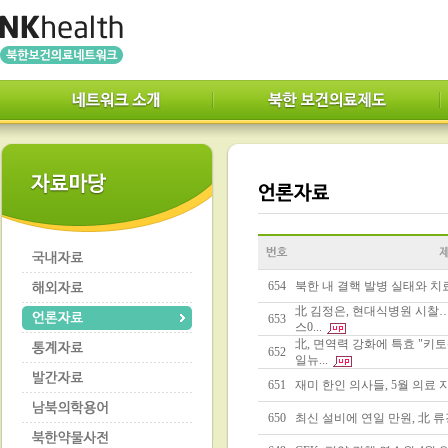
654
북한 내 결핵 발병 실태와 치료
北 김정은, 현대식병원 시찰
653
스0...
北, 면역력 강화에 특효 "키
652
일뉴...
651
재미 한인 의사들, 5월 의료 
650
최신 설비에 연일 만원, 北 류