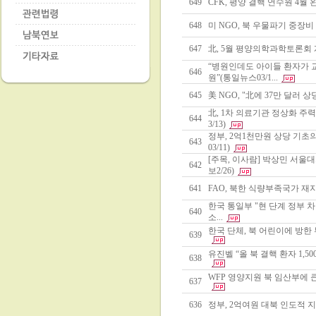
649
CFK, 평양 결핵 연수원 4월 
648
미 NGO, 북 우물파기 중장비
647
北, 5월 평양의학과학토론회 개
“병원인데도 아이들 환자가 
646
원”(통일뉴스03/1...
645
美 NGO, "北에 37만 달러 상
北, 1차 의료기관 정상화 
644
3/13)
정부, 2억1천만원 상당 기
643
03/11)
[주목, 이사람] 박상민 서
642
보2/26)
641
FAO, 북한 식량부족국가 재지
한국 통일부 "현 단계 정부 차
640
소...
한국 단체, 북 어린이에 방한 
639
유진벨 “올 북 결핵 환자 1,5
638
WFP 영양지원 북 임산부에 큰
637
636
정부, 2억여원 대북 인도적 지